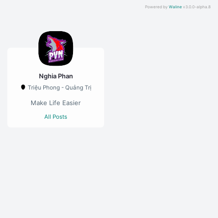
Powered by
Waline
v3.0.0-alpha.8
Nghia Phan
Triệu Phong - Quảng Trị
Make Life Easier
All Posts