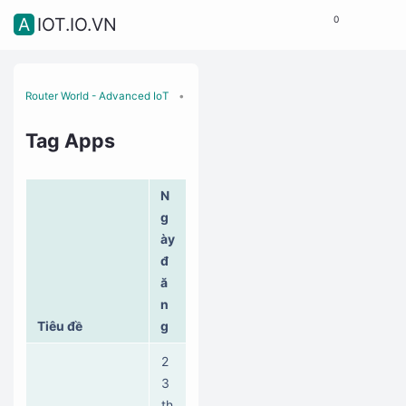
0
AIOT.IO.VN
Router World - Advanced IoT
Tags
Apps
Tag Apps
N
g
ày
đ
ă
n
Tiêu đề
g
2
3
th