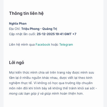
#Redmi ax6
1
Thông tin liên hệ
#Repairtools
1
#Ruijie
1
Nghĩa Phan
Địa Chỉ:
Triệu Phong - Quảng Trị
#Unbrick
2
Cập nhật lần cuối:
25-12-2025 19:41 GMT +7
#VPN
3
Liên hệ mình qua
Facebook
hoặc
Telegram
#Xiaomi
13
#Zte
1
Lởi ngỏ
Mọi kiến thức mình chia sẻ trên trang này được mình sưu
tầm lại ở nhiều nguồn khác nhau, được viết lại theo kinh
nghiệm thực tế. Vì không có học qua trường lớp chuyên
môn nên đôi khi trình bày sẽ không thể tránh khỏi sai sót -
mong các bạn góp ý và giúp mình hoàn thiện hơn
.