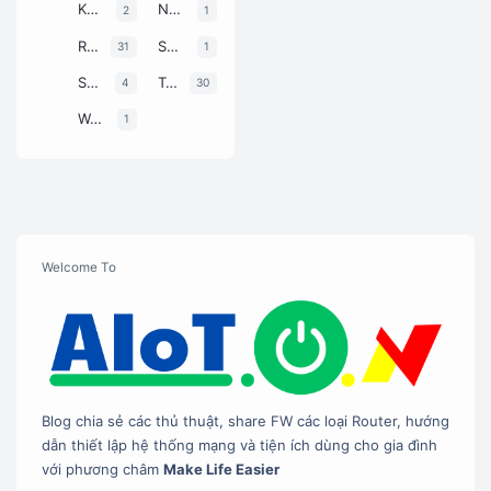
Knowledge
News
2
1
#Ddns
3
Router
Script
31
1
#Gocloud
1
Smarthome
Tutorial
4
30
#HTML
1
Webmaster
1
#Lede
1
#Loadbalance
1
#Mikrotik
4
#Newifi
5
Welcome To
#Openhab
4
#Openssh
2
#Openwrt
20
#Opnsense
8
Blog chia sẻ các thủ thuật, share FW các loại Router, hướng
#Padavan
4
dẫn thiết lập hệ thống mạng và tiện ích dùng cho gia đình
với phương châm
Make Life Easier
#Python
1