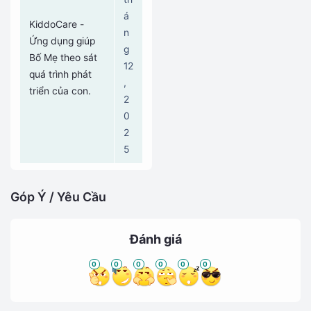
á
KiddoCare - 
n
Ứng dụng giúp 
g
Bố Mẹ theo sát 
12
quá trình phát 
,
triển của con.
2
0
2
5
Góp Ý / Yêu Cầu
Đánh giá
0
0
0
0
0
0